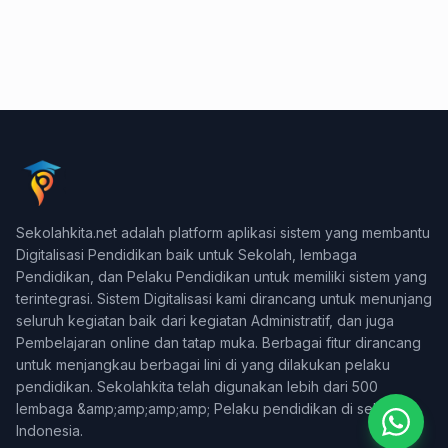
Konsultasi & Negosiasi
Sekolahkita.net adalah platform aplikasi sistem yang membantu
+62 878-3959-5916
Digitalisasi Pendidikan baik untuk Sekolah, lembaga
Pendidikan, dan Pelaku Pendidikan untuk memiliki sistem yang
Support Teknis (WA Only)
terintegrasi. Sistem Digitalisasi kami dirancang untuk menunjang
+62 831-9745-7822
seluruh kegiatan baik dari kegiatan Administratif, dan juga
Pembelajaran online dan tatap muka. Berbagai fitur dirancang
Billing & Pembayaran
untuk menjangkau berbagai lini di yang dilakukan pelaku
+62 812-2588-0880
pendidikan. Sekolahkita telah digunakan lebih dari 500
lembaga &amp;amp;amp;amp; Pelaku pendidikan di seluruh
Indonesia.