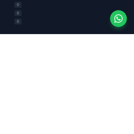
+62 812-2588-0880
0
0
0