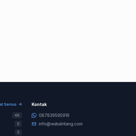
Konsultasi & Negosiasi
+62 878-3959-5916
Kontak
hat Semua
Support Teknis (WA Only)
087839595916
46
+62 831-9745-7822
info@watulintang.com
0
Billing & Pembayaran
5