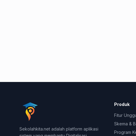
Produk
Fitur Ungg
Skema & B
Sekolahkita.net adalah platform aplikasi
Program K
sistem yang membantu Digitalisasi