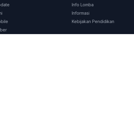
pdate
Info Lomba
mi
Informasi
obile
Kebijakan Pendidikan
ber
© 2026
Platform Edukasi SEKOLAHKITA.NET
. All rights reserved.