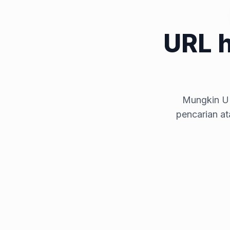
URL 
Mungkin UR
pencarian a