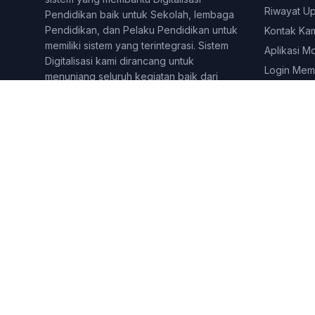
Riwayat U
Pendidikan baik untuk Sekolah, lembaga
Pendidikan, dan Pelaku Pendidikan untuk
Kontak Ka
memiliki sistem yang terintegrasi. Sistem
Aplikasi M
Digitalisasi kami dirancang untuk
Login Mem
menunjang seluruh kegiatan baik dari
kegiatan Administratif, dan juga
Pembelajaran online dan tatap muka.
Berbagai fitur dirancang untuk
menjangkau berbagai lini di yang
dilakukan pelaku pendidikan. Sekolahkita
telah digunakan lebih dari 500 lembaga
&amp;amp;amp;amp; Pelaku pendidikan di
seluruh Indonesia.