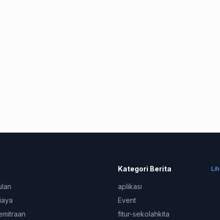
Kategori Berita
Li
ulan
aplikasi
iaya
Event
emitraan
fitur-sekolahkita