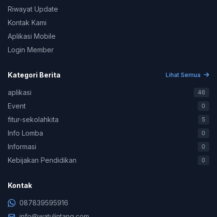
Riwayat Update
Kontak Kami
Aplikasi Mobile
Login Member
Kategori Berita
Lihat Semua
aplikasi
46
Event
0
fitur-sekolahkita
5
Info Lomba
0
Informasi
0
Kebijakan Pendidikan
0
Konsultasi & Negosiasi
Kontak
+62 878-3959-5916
087839595916
Support Teknis (WA Only)
info@watulintang.com