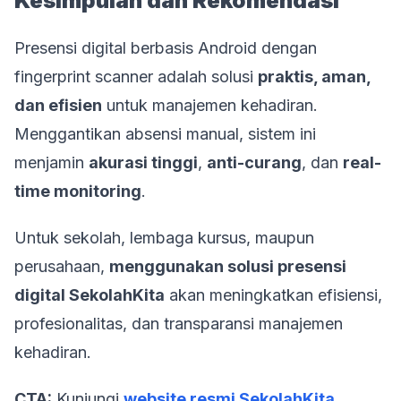
Kesimpulan dan Rekomendasi
Presensi digital berbasis Android dengan
fingerprint scanner adalah solusi
praktis, aman,
dan efisien
untuk manajemen kehadiran.
Menggantikan absensi manual, sistem ini
menjamin
akurasi tinggi
,
anti-curang
, dan
real-
time monitoring
.
Untuk sekolah, lembaga kursus, maupun
perusahaan,
menggunakan solusi presensi
digital SekolahKita
akan meningkatkan efisiensi,
profesionalitas, dan transparansi manajemen
kehadiran.
CTA:
Kunjungi
website resmi SekolahKita