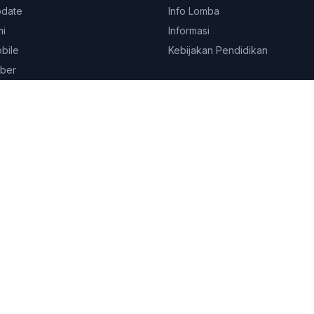
pdate
Info Lomba
mi
Informasi
obile
Kebijakan Pendidikan
ber
© 2026
Platform Edukasi SEKOLAHKITA.NET
. All rights reserved.