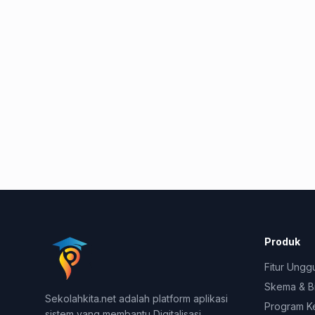
Produk
Fitur Ungg
Skema & B
Sekolahkita.net adalah platform aplikasi
Program K
sistem yang membantu Digitalisasi