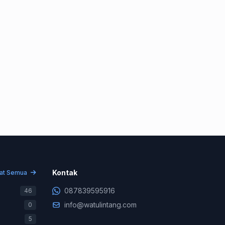
Konsultasi & Negosiasi
+62 878-3959-5916
Kontak
hat Semua
Support Teknis (WA Only)
087839595916
46
+62 831-9745-7822
info@watulintang.com
0
Billing & Pembayaran
5