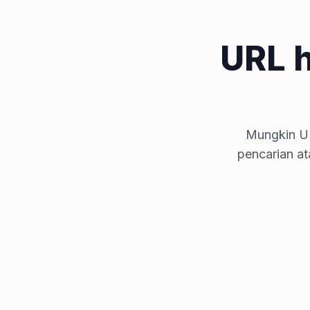
URL 
Mungkin UR
pencarian a