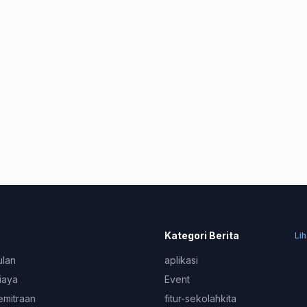
Kategori Berita
Li
ulan
aplikasi
iaya
Event
emitraan
fitur-sekolahkita