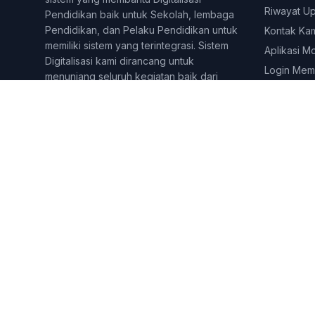
Riwayat U
Pendidikan baik untuk Sekolah, lembaga
Pendidikan, dan Pelaku Pendidikan untuk
Kontak Ka
memiliki sistem yang terintegrasi. Sistem
Aplikasi M
Digitalisasi kami dirancang untuk
Login Mem
menunjang seluruh kegiatan baik dari
kegiatan Administratif, dan juga
Pembelajaran online dan tatap muka.
Berbagai fitur dirancang untuk
menjangkau berbagai lini di yang
dilakukan pelaku pendidikan. Sekolahkita
telah digunakan lebih dari 500 lembaga
&amp;amp;amp;amp; Pelaku pendidikan di
seluruh Indonesia.