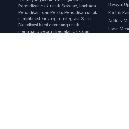
Riwayat U
Pendidikan baik untuk Sekolah, lembaga
Pendidikan, dan Pelaku Pendidikan untuk
Kontak Ka
memiliki sistem yang terintegrasi. Sistem
Aplikasi M
Digitalisasi kami dirancang untuk
Login Mem
menunjang seluruh kegiatan baik dari
kegiatan Administratif, dan juga
Pembelajaran online dan tatap muka.
Berbagai fitur dirancang untuk
menjangkau berbagai lini di yang
dilakukan pelaku pendidikan. Sekolahkita
telah digunakan lebih dari 500 lembaga
&amp;amp;amp;amp; Pelaku pendidikan di
seluruh Indonesia.