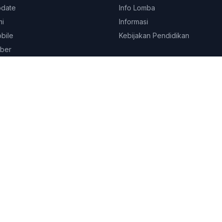
pdate
Info Lomba
mi
Informasi
obile
Kebijakan Pendidikan
ber
© 2026
Platform Edukasi SEKOLAHKITA.NET
. All rights reserved.