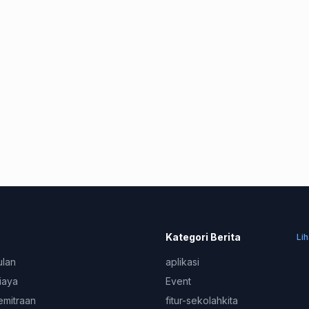
Kategori Berita
Li
ulan
aplikasi
iaya
Event
emitraan
fitur-sekolahkita