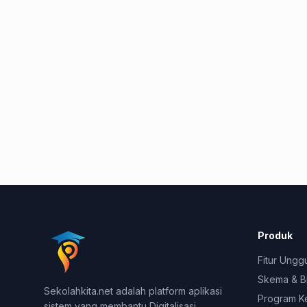
Produk
Fitur Ungg
Skema & B
Sekolahkita.net adalah platform aplikasi
Program K
sistem yang membantu Digitalisasi