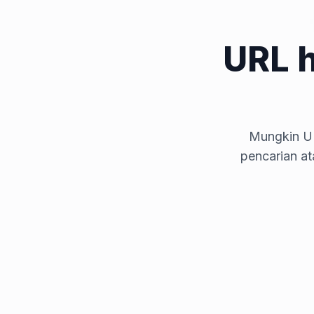
URL 
Mungkin UR
pencarian a