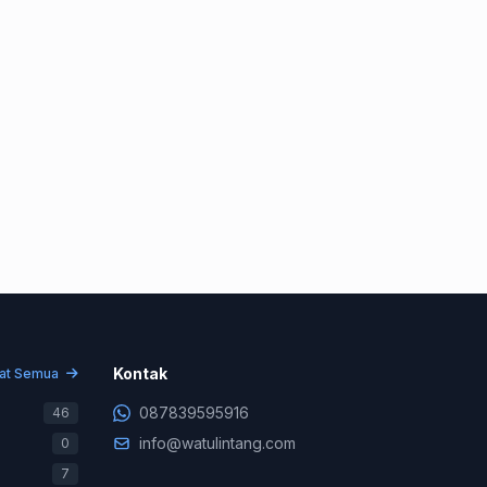
Konsultasi & Negosiasi
+62 878-3959-5916
Kontak
hat Semua
Support Teknis (WA Only)
087839595916
46
+62 831-9745-7822
info@watulintang.com
0
Billing & Pembayaran
7