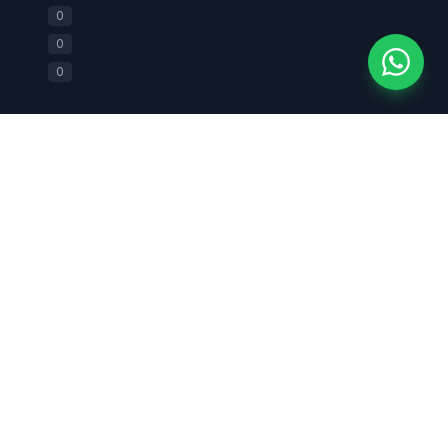
+62 812-2588-0880
0
0
0