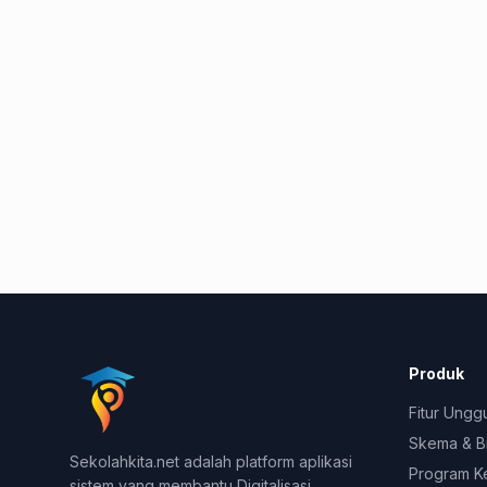
Produk
Fitur Ungg
Skema & B
Sekolahkita.net adalah platform aplikasi
Program K
sistem yang membantu Digitalisasi