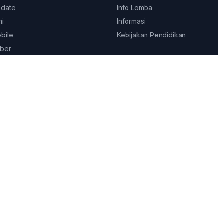
pdate
Info Lomba
mi
Informasi
obile
Kebijakan Pendidikan
ber
© 2026
Platform Edukasi SEKOLAHKITA.NET
. All rights reserved.