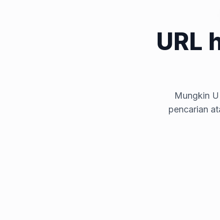
URL 
Mungkin UR
pencarian a