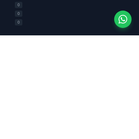
+62 812-2588-0880
0
0
0