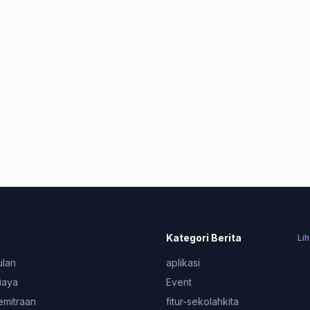
Kategori Berita
Li
ulan
aplikasi
iaya
Event
emitraan
fitur-sekolahkita