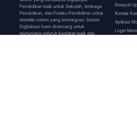
Riwayat U
Pendidikan baik untuk Sekolah, lembaga
Pendidikan, dan Pelaku Pendidikan untuk
Kontak Ka
memiliki sistem yang terintegrasi. Sistem
Aplikasi M
Digitalisasi kami dirancang untuk
Login Mem
menunjang seluruh kegiatan baik dari
kegiatan Administratif, dan juga
Pembelajaran online dan tatap muka.
Berbagai fitur dirancang untuk
menjangkau berbagai lini di yang
dilakukan pelaku pendidikan. Sekolahkita
telah digunakan lebih dari 500 lembaga
&amp;amp;amp;amp; Pelaku pendidikan di
seluruh Indonesia.