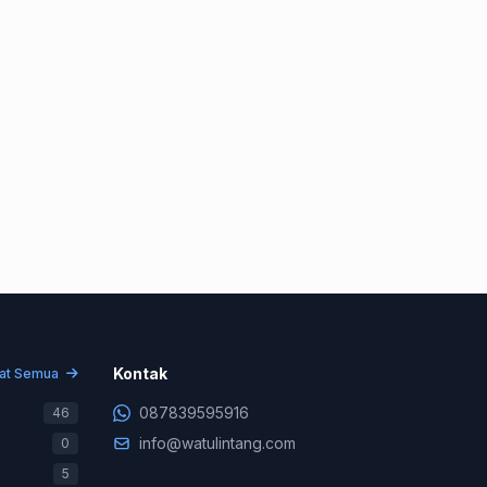
Konsultasi & Negosiasi
+62 878-3959-5916
Kontak
hat Semua
Support Teknis (WA Only)
087839595916
46
+62 831-9745-7822
info@watulintang.com
0
Billing & Pembayaran
5