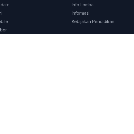
pdate
Info Lomba
mi
Informasi
obile
Kebijakan Pendidikan
ber
© 2026
Platform Edukasi SEKOLAHKITA.NET
. All rights reserved.