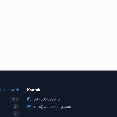
Konsultasi & Negosiasi
+62 878-3959-5916
Kontak
hat Semua
Support Teknis (WA Only)
087839595916
46
+62 831-9745-7822
info@watulintang.com
0
Billing & Pembayaran
7