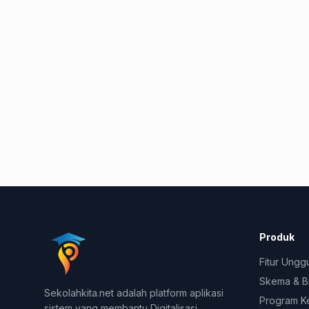
Produk
Fitur Ungg
Skema & B
Sekolahkita.net adalah platform aplikasi
Program K
sistem yang membantu Digitalisasi