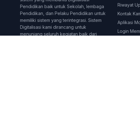
Riwayat U
Pendidikan baik untuk Sekolah, lembaga
Pendidikan, dan Pelaku Pendidikan untuk
Kontak Ka
memiliki sistem yang terintegrasi. Sistem
Aplikasi M
Digitalisasi kami dirancang untuk
Login Mem
menunjang seluruh kegiatan baik dari
kegiatan Administratif, dan juga
Pembelajaran online dan tatap muka.
Berbagai fitur dirancang untuk
menjangkau berbagai lini di yang
dilakukan pelaku pendidikan. Sekolahkita
telah digunakan lebih dari 500 lembaga
&amp;amp;amp;amp; Pelaku pendidikan di
seluruh Indonesia.