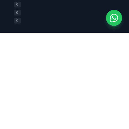
+62 812-2588-0880
0
0
0