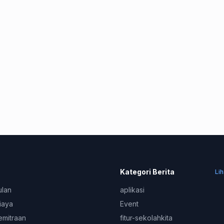
Kategori Berita
Li
ulan
aplikasi
iaya
Event
emitraan
fitur-sekolahkita