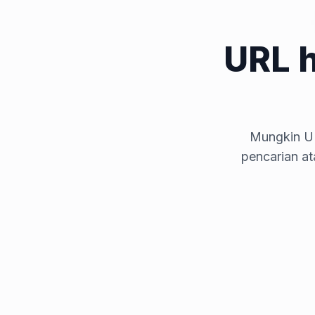
URL 
Mungkin UR
pencarian a