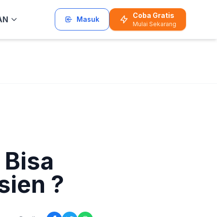
Coba Gratis
AN
Masuk
Mulai Sekarang
 Bisa
sien ?