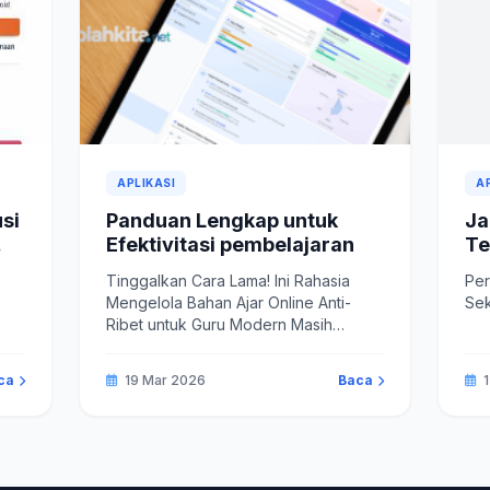
APLIKASI
A
si
Panduan Lengkap untuk
Ja
Efektivitasi pembelajaran
Te
Be
Tinggalkan Cara Lama! Ini Rahasia
Per
Wu
Mengelola Bahan Ajar Online Anti-
ya
Ribet untuk Guru Modern Masih
membagikan materi lewat...
ca
19 Mar 2026
Baca