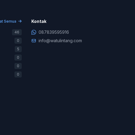
Kontak
hat Semua
087839595916
46
info@watulintang.com
0
5
0
0
0
Konsultasi & Negosiasi
+62 878-3959-5916