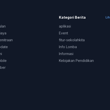
Kategori Berita
Li
ulan
aplikasi
iaya
Event
emitraan
fitur-sekolahkita
pdate
Info Lomba
mi
Informasi
obile
Kebijakan Pendidikan
ber