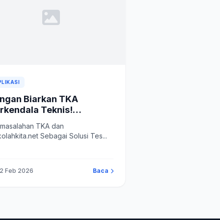
PLIKASI
ngan Biarkan TKA
rkendala Teknis!
rsama Sekolahkita.net
masalahan TKA dan
judkan Pelaksanaan TKA
Sekolahkita.net Sebagai Solusi Tes...
ng Stabil.
12 Feb 2026
Baca