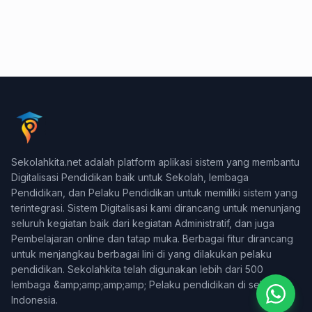
Konsultasi & Negosiasi
Sekolahkita.net adalah platform aplikasi sistem yang membantu
+62 878-3959-5916
Digitalisasi Pendidikan baik untuk Sekolah, lembaga
Pendidikan, dan Pelaku Pendidikan untuk memiliki sistem yang
Support Teknis (WA Only)
terintegrasi. Sistem Digitalisasi kami dirancang untuk menunjang
+62 831-9745-7822
seluruh kegiatan baik dari kegiatan Administratif, dan juga
Pembelajaran online dan tatap muka. Berbagai fitur dirancang
Billing & Pembayaran
untuk menjangkau berbagai lini di yang dilakukan pelaku
+62 812-2588-0880
pendidikan. Sekolahkita telah digunakan lebih dari 500
lembaga &amp;amp;amp;amp; Pelaku pendidikan di seluruh
Indonesia.