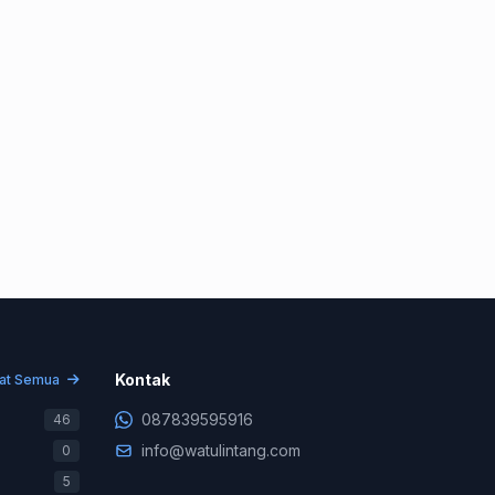
Konsultasi & Negosiasi
+62 878-3959-5916
Kontak
hat Semua
Support Teknis (WA Only)
087839595916
46
+62 831-9745-7822
info@watulintang.com
0
Billing & Pembayaran
5