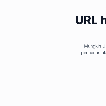
URL 
Mungkin UR
pencarian a