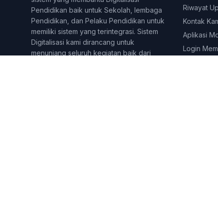
Riwayat U
Pendidikan baik untuk Sekolah, lembaga
Pendidikan, dan Pelaku Pendidikan untuk
Kontak Ka
memiliki sistem yang terintegrasi. Sistem
Aplikasi M
Digitalisasi kami dirancang untuk
Login Mem
menunjang seluruh kegiatan baik dari
kegiatan Administratif, dan juga
Pembelajaran online dan tatap muka.
Berbagai fitur dirancang untuk
menjangkau berbagai lini di yang
dilakukan pelaku pendidikan. Sekolahkita
telah digunakan lebih dari 500 lembaga
&amp;amp;amp;amp; Pelaku pendidikan di
seluruh Indonesia.