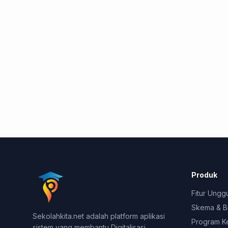
Produk
Fitur Ungg
Skema & B
Sekolahkita.net adalah platform aplikasi
Program K
sistem yang membantu Digitalisasi