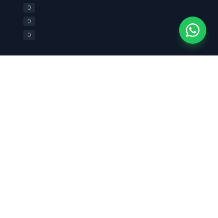
+62 812-2588-0880
0
0
0