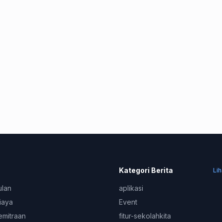
Kategori Berita
Li
ulan
aplikasi
iaya
Event
emitraan
fitur-sekolahkita