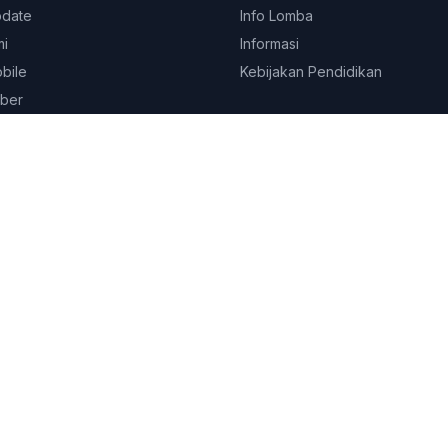
pdate
Info Lomba
mi
Informasi
obile
Kebijakan Pendidikan
ber
© 2026
Platform Edukasi SEKOLAHKITA.NET
. All rights reserved.