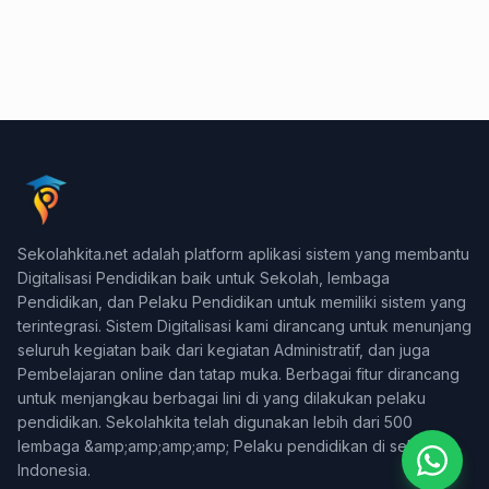
Konsultasi & Negosiasi
Sekolahkita.net adalah platform aplikasi sistem yang membantu
+62 878-3959-5916
Digitalisasi Pendidikan baik untuk Sekolah, lembaga
Pendidikan, dan Pelaku Pendidikan untuk memiliki sistem yang
Support Teknis (WA Only)
terintegrasi. Sistem Digitalisasi kami dirancang untuk menunjang
+62 831-9745-7822
seluruh kegiatan baik dari kegiatan Administratif, dan juga
Pembelajaran online dan tatap muka. Berbagai fitur dirancang
Billing & Pembayaran
untuk menjangkau berbagai lini di yang dilakukan pelaku
+62 812-2588-0880
pendidikan. Sekolahkita telah digunakan lebih dari 500
lembaga &amp;amp;amp;amp; Pelaku pendidikan di seluruh
Indonesia.