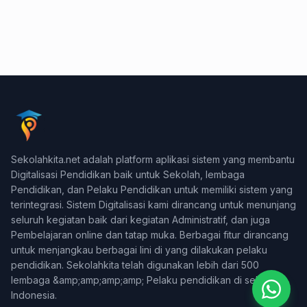
Konsultasi & Negosiasi
Sekolahkita.net adalah platform aplikasi sistem yang membantu
+62 878-3959-5916
Digitalisasi Pendidikan baik untuk Sekolah, lembaga
Pendidikan, dan Pelaku Pendidikan untuk memiliki sistem yang
Support Teknis (WA Only)
terintegrasi. Sistem Digitalisasi kami dirancang untuk menunjang
+62 831-9745-7822
seluruh kegiatan baik dari kegiatan Administratif, dan juga
Pembelajaran online dan tatap muka. Berbagai fitur dirancang
Billing & Pembayaran
untuk menjangkau berbagai lini di yang dilakukan pelaku
+62 812-2588-0880
pendidikan. Sekolahkita telah digunakan lebih dari 500
lembaga &amp;amp;amp;amp; Pelaku pendidikan di seluruh
Indonesia.