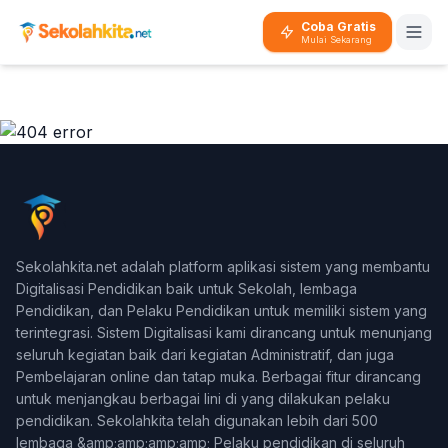
404 - Aduh Maaf!
Coba Gratis
URL halaman yang Anda buka tidak ditemukan
Mulai Sekarang
Mungkin URL tujuan anda sudah dihapus atau tidak ada.
Coba dengan keyword pencarian di menu
Pencarian
untuk menemukan konten yang anda cari.
Sekolahkita.net adalah platform aplikasi sistem yang membantu
Digitalisasi Pendidikan baik untuk Sekolah, lembaga
Pendidikan, dan Pelaku Pendidikan untuk memiliki sistem yang
terintegrasi. Sistem Digitalisasi kami dirancang untuk menunjang
seluruh kegiatan baik dari kegiatan Administratif, dan juga
Pembelajaran online dan tatap muka. Berbagai fitur dirancang
untuk menjangkau berbagai lini di yang dilakukan pelaku
pendidikan. Sekolahkita telah digunakan lebih dari 500
lembaga &amp;amp;amp;amp; Pelaku pendidikan di seluruh