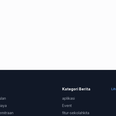
Kategori Berita
Li
ulan
aplikasi
iaya
Event
emitraan
fitur-sekolahkita