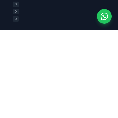
+62 812-2588-0880
0
0
0