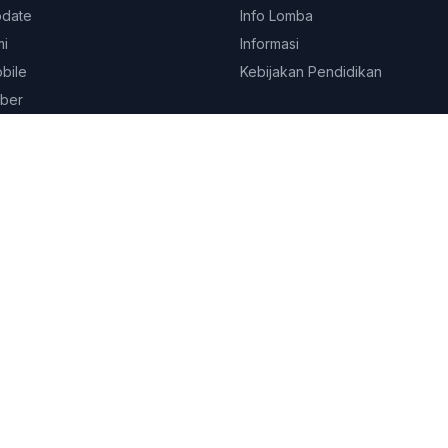
pdate
Info Lomba
mi
Informasi
obile
Kebijakan Pendidikan
ber
© 2026
Platform Edukasi SEKOLAHKITA.NET
. All rights reserved.