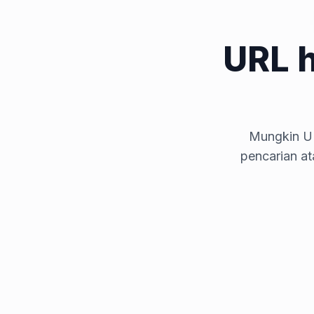
URL 
Mungkin UR
pencarian a