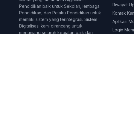
Riwayat U
Pendidikan baik untuk Sekolah, lembaga
Pendidikan, dan Pelaku Pendidikan untuk
Kontak Ka
memiliki sistem yang terintegrasi. Sistem
Aplikasi M
Digitalisasi kami dirancang untuk
Login Mem
menunjang seluruh kegiatan baik dari
kegiatan Administratif, dan juga
Pembelajaran online dan tatap muka.
Berbagai fitur dirancang untuk
menjangkau berbagai lini di yang
dilakukan pelaku pendidikan. Sekolahkita
telah digunakan lebih dari 500 lembaga
&amp;amp;amp;amp; Pelaku pendidikan di
seluruh Indonesia.