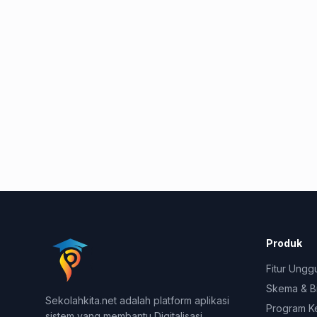
Produk
Fitur Ungg
Skema & B
Sekolahkita.net adalah platform aplikasi
Program K
sistem yang membantu Digitalisasi