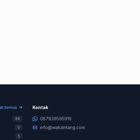
Konsultasi & Negosiasi
+62 878-3959-5916
Kontak
hat Semua
Support Teknis (WA Only)
087839595916
46
+62 831-9745-7822
info@watulintang.com
0
Billing & Pembayaran
5