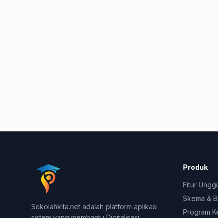
Produk
Fitur Ungg
Skema & B
Sekolahkita.net adalah platform aplikasi
Program K
sistem yang membantu Digitalisasi