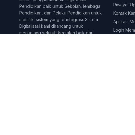
Riwayat U
Pendidikan baik untuk Sekolah, lembaga
Pendidikan, dan Pelaku Pendidikan untuk
Kontak Ka
memiliki sistem yang terintegrasi. Sistem
Aplikasi M
Digitalisasi kami dirancang untuk
Login Mem
menunjang seluruh kegiatan baik dari
kegiatan Administratif, dan juga
Pembelajaran online dan tatap muka.
Berbagai fitur dirancang untuk
menjangkau berbagai lini di yang
dilakukan pelaku pendidikan. Sekolahkita
telah digunakan lebih dari 500 lembaga
&amp;amp;amp;amp; Pelaku pendidikan di
seluruh Indonesia.