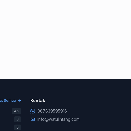
Konsultasi & Negosiasi
+62 878-3959-5916
Kontak
hat Semua
Support Teknis (WA Only)
087839595916
46
+62 831-9745-7822
info@watulintang.com
0
Billing & Pembayaran
5