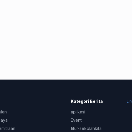
Kategori Berita
Li
ulan
aplikasi
iaya
Event
emitraan
fitur-sekolahkita