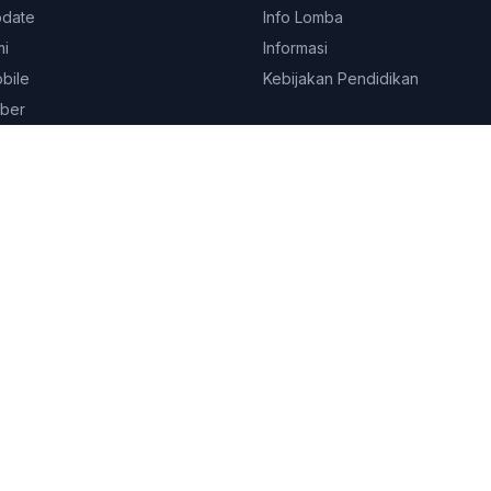
pdate
Info Lomba
mi
Informasi
obile
Kebijakan Pendidikan
ber
© 2026
Platform Edukasi SEKOLAHKITA.NET
. All rights reserved.