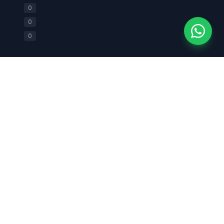
+62 812-2588-0880
0
0
0