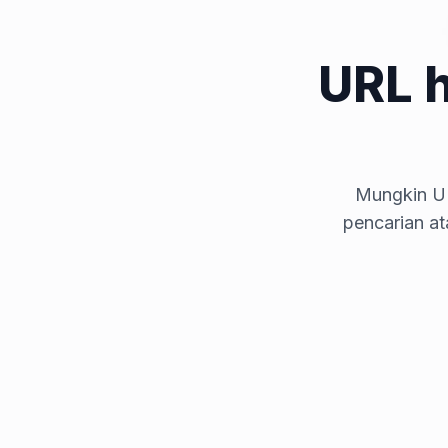
URL 
Mungkin UR
pencarian a