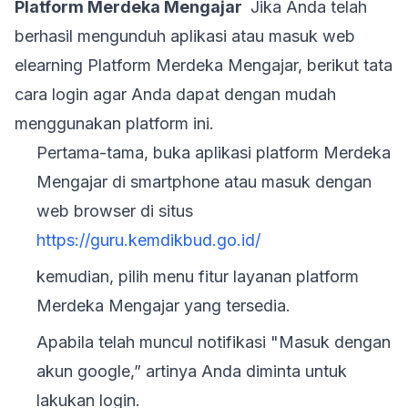
Platform Merdeka Mengajar
Jika Anda telah
berhasil mengunduh aplikasi atau masuk web
elearning Platform Merdeka Mengajar, berikut tata
cara login agar Anda dapat dengan mudah
menggunakan platform ini.
Pertama-tama, buka aplikasi platform Merdeka
Mengajar di smartphone atau masuk dengan
web browser di situs
https://guru.kemdikbud.go.id/
kemudian, pilih menu fitur layanan platform
Merdeka Mengajar yang tersedia.
Apabila telah muncul notifikasi "Masuk dengan
akun google,” artinya Anda diminta untuk
lakukan login.