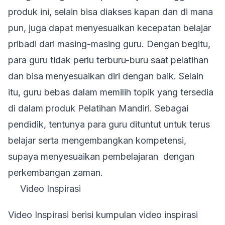
produk ini, selain bisa diakses kapan dan di mana
pun, juga dapat menyesuaikan kecepatan belajar
pribadi dari masing-masing guru. Dengan begitu,
para guru tidak perlu terburu-buru saat pelatihan
dan bisa menyesuaikan diri dengan baik. Selain
itu, guru bebas dalam memilih topik yang tersedia
di dalam produk Pelatihan Mandiri. Sebagai
pendidik, tentunya para guru dituntut untuk terus
belajar serta mengembangkan kompetensi,
supaya menyesuaikan pembelajaran dengan
perkembangan zaman.
Video Inspirasi
Video Inspirasi berisi kumpulan video inspirasi