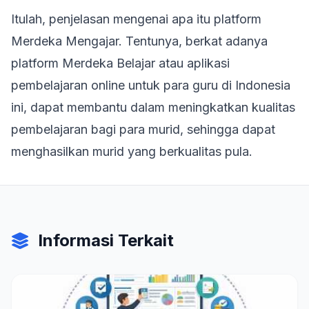
Itulah, penjelasan mengenai apa itu platform
Merdeka Mengajar. Tentunya, berkat adanya
platform Merdeka Belajar atau aplikasi
pembelajaran online untuk para guru di Indonesia
ini, dapat membantu dalam meningkatkan kualitas
pembelajaran bagi para murid, sehingga dapat
menghasilkan murid yang berkualitas pula.
Informasi Terkait