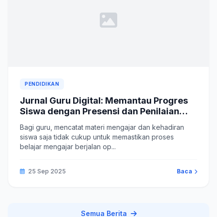
PENDIDIKAN
Jurnal Guru Digital: Memantau Progres
Siswa dengan Presensi dan Penilaian
Terintegrasi
Bagi guru, mencatat materi mengajar dan kehadiran
siswa saja tidak cukup untuk memastikan proses
belajar mengajar berjalan op...
25 Sep 2025
Baca
Semua Berita