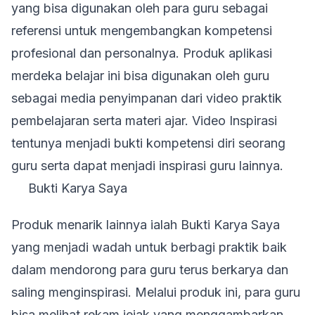
yang bisa digunakan oleh para guru sebagai
referensi untuk mengembangkan kompetensi
profesional dan personalnya. Produk aplikasi
merdeka belajar ini bisa digunakan oleh guru
sebagai media penyimpanan dari video praktik
pembelajaran serta materi ajar. Video Inspirasi
tentunya menjadi bukti kompetensi diri seorang
guru serta dapat menjadi inspirasi guru lainnya.
Bukti Karya Saya
Produk menarik lainnya ialah Bukti Karya Saya
yang menjadi wadah untuk berbagi praktik baik
dalam mendorong para guru terus berkarya dan
saling menginspirasi. Melalui produk ini, para guru
bisa melihat rekam jejak yang menggambarkan