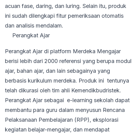
acuan fase, daring, dan luring. Selain itu, produk
ini sudah dilengkapi fitur pemeriksaan otomatis
dan analisis mendalam.
Perangkat Ajar
Perangkat Ajar di platform Merdeka Mengajar
berisi lebih dari 2000 referensi yang berupa modul
ajar, bahan ajar, dan lain sebagainya yang
berbasis kurikulum merdeka. Produk ini tentunya
telah dikurasi oleh tim ahli Kemendikbudristek.
Perangkat Ajar sebagai e-learning sekolah dapat
membantu para guru dalam menyusun Rencana
Pelaksanaan Pembelajaran (RPP), eksplorasi
kegiatan belajar-mengajar, dan mendapat