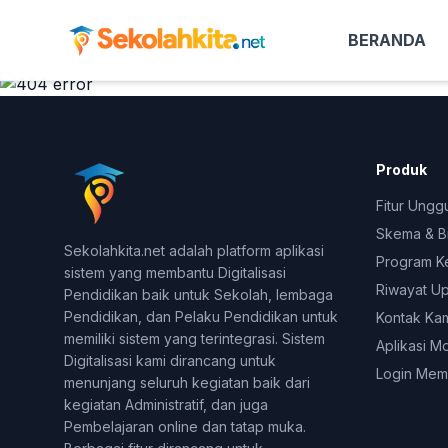
404 - Aduh Maaf!
URL halaman yang Anda buka tidak ditemukan
BERANDA
Mungkin URL tujuan anda sudah dihapus atau tidak ada.
Produk
Fitur Ungg
Skema & B
Sekolahkita.net adalah platform aplikasi
Program K
sistem yang membantu Digitalisasi
Riwayat U
Pendidikan baik untuk Sekolah, lembaga
Pendidikan, dan Pelaku Pendidikan untuk
Kontak Ka
memiliki sistem yang terintegrasi. Sistem
Aplikasi M
Digitalisasi kami dirancang untuk
Login Mem
menunjang seluruh kegiatan baik dari
kegiatan Administratif, dan juga
Pembelajaran online dan tatap muka.