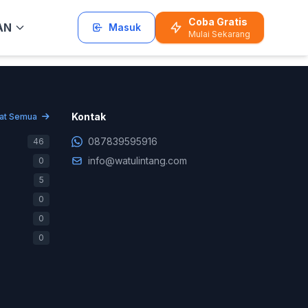
Coba Gratis
AN
Masuk
Mulai Sekarang
enemukan konten yang anda cari.
Kontak
hat Semua
087839595916
46
info@watulintang.com
0
5
0
0
0