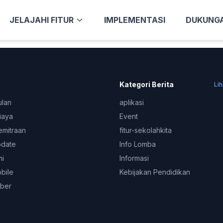
JELAJAHI FITUR
IMPLEMENTASI
DUKUNG
 Coba dengan keyword pencarian di menu
Pencarian
untuk m
Kategori Berita
Li
ulan
aplikasi
iaya
Event
emitraan
fitur-sekolahkita
pdate
Info Lomba
mi
Informasi
obile
Kebijakan Pendidikan
ber